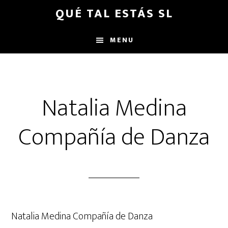
Saltar
Saltar
QUÉ TAL ESTÁS SL
al
al
contenido
pie
MENU
principal
de
página
Natalia Medina
Compañía de Danza
Natalia Medina Compañía de Danza